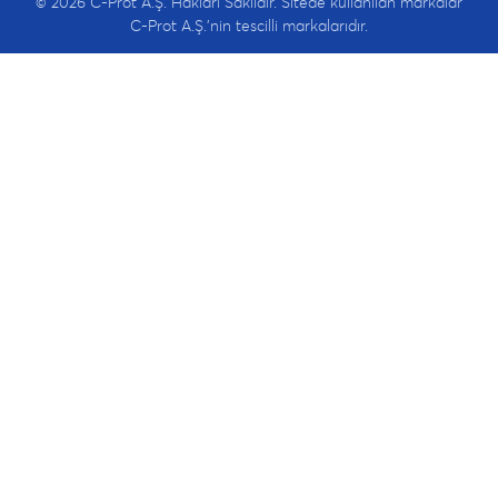
© 2026 C-Prot A.Ş. Hakları Saklıdır. Sitede kullanılan markalar
C-Prot A.Ş.'nin tescilli markalarıdır.